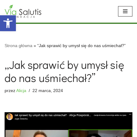
Open toolbar
Przejdź
do
treści
Strona główna
»
“Jak sprawić by umysł się do nas uśmiechał?”
„Jak sprawić by umysł się
do nas uśmiechał?”
przez
Alicja
22 marca, 2024