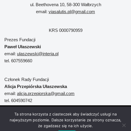
ul. Beethovena 10, 58-300 Wałbrzych
email:
viasalutis.pl@gmail.com
KRS 0000790959
Prezes Fundacji
Paweł Ułaszewski
email:
ulaszewski@interia.pl
tel. 607559660
Członek Rady Fundacji
Alicja Przepiórska Ułaszewska
email:
alicja.przepiorska@gmail.com
tel. 604590742
Neve
| Powered by
WordPress
Ta strona korzysta z ciasteczek aby świadczyć usługi na
najwyższym poziomie. Dalsze korzystanie ze strony oznacza,
Strona główna
Oferta fundacji
Publikacje
Filmy
że zgadzasz się na ich użycie.
Współpraca
Projekty
Aktualności
Wesprzyj Nas