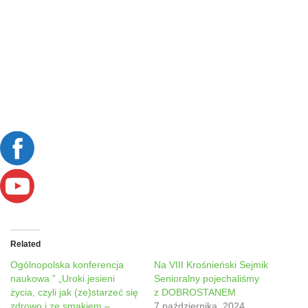
Related
Ogólnopolska konferencja
Na VIII Krośnieński Sejmik
naukowa ” „Uroki jesieni
Senioralny pojechaliśmy
życia, czyli jak (ze)starzeć się
z DOBROSTANEM
zdrowo i ze smakiem –
7 października, 2024