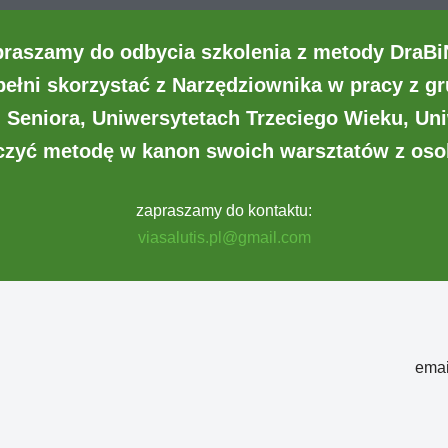
praszamy
do odbycia szkolenia z metody DraB
pełni skorzystać z Narzędziownika w pracy z g
 Seniora, Uniwersytetach Trzeciego Wieku, U
ączyć metodę w kanon swoich warsztatów z oso
zapraszamy do kontaktu:
viasalutis.pl@gmail.com
emai