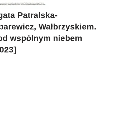
gata Patralska-
barewicz, Wałbrzyskiem.
od wspólnym niebem
2023]