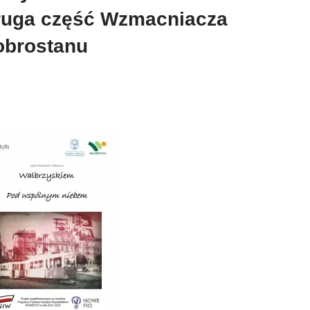
ruga część Wzmacniacza
obrostanu​