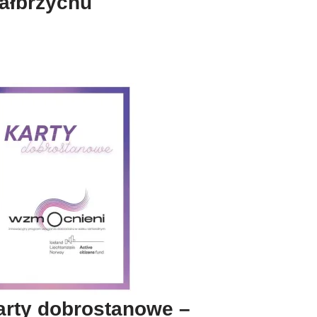
ałbrzychu
arty dobrostanowe –