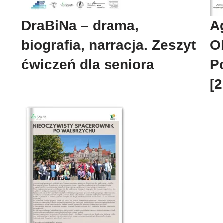
DraBiNa – drama,
A
biografia, narracja. Zeszyt
O
ćwiczeń dla seniora
P
[