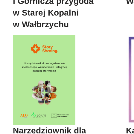
i Górnicza przygoda
W
w Starej Kopalni
w Wałbrzychu
.
Narzędziownik dla
K