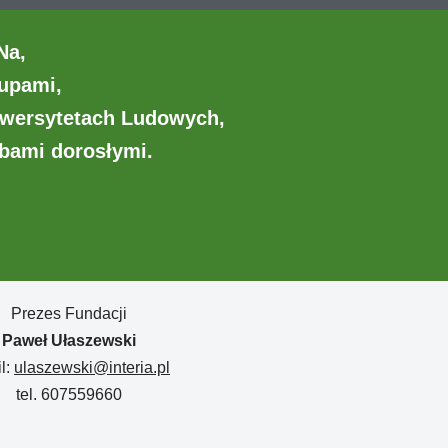
iNa,
rupami,
niwersytetach Ludowych,
bami dorosłymi.
Prezes Fundacji
Paweł Ułaszewski
l:
ulaszewski@interia.pl
tel. 607559660