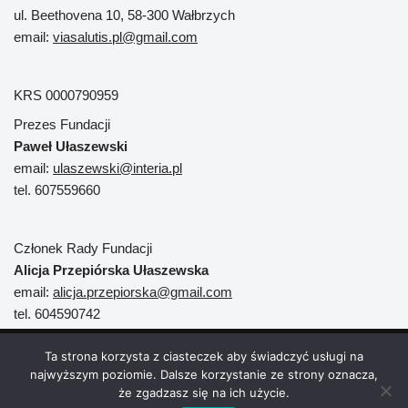
ul. Beethovena 10, 58-300 Wałbrzych
email:
viasalutis.pl@gmail.com
KRS 0000790959
Prezes Fundacji
Paweł Ułaszewski
email:
ulaszewski@interia.pl
tel. 607559660
Członek Rady Fundacji
Alicja Przepiórska Ułaszewska
email:
alicja.przepiorska@gmail.com
tel. 604590742
Neve
| Powered by
WordPress
Ta strona korzysta z ciasteczek aby świadczyć usługi na
najwyższym poziomie. Dalsze korzystanie ze strony oznacza,
Strona główna
Oferta fundacji
Publikacje
Filmy
że zgadzasz się na ich użycie.
Współpraca
Projekty
Aktualności
Wesprzyj Nas