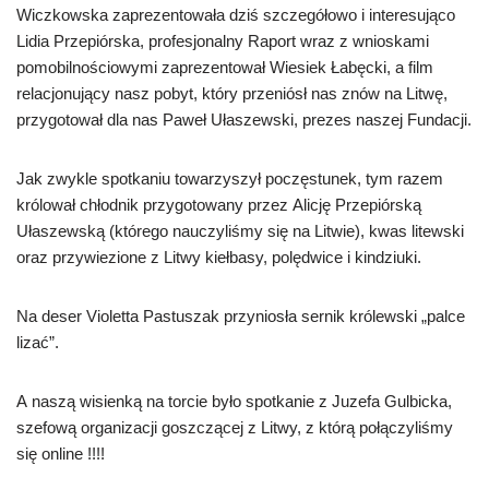
Wiczkowska zaprezentowała dziś szczegółowo i interesująco
Lidia Przepiórska, profesjonalny Raport wraz z wnioskami
pomobilnościowymi zaprezentował Wiesiek Łabęcki, a film
relacjonujący nasz pobyt, który przeniósł nas znów na Litwę,
przygotował dla nas Paweł Ułaszewski, prezes naszej Fundacji.
Jak zwykle spotkaniu towarzyszył poczęstunek, tym razem
królował chłodnik przygotowany przez Alicję Przepiórską
Ułaszewską (którego nauczyliśmy się na Litwie), kwas litewski
oraz przywiezione z Litwy kiełbasy, polędwice i kindziuki.
Na deser Violetta Pastuszak przyniosła sernik królewski „palce
lizać”.
A naszą wisienką na torcie było spotkanie z Juzefa Gulbicka,
szefową organizacji goszczącej z Litwy, z którą połączyliśmy
się online !!!!