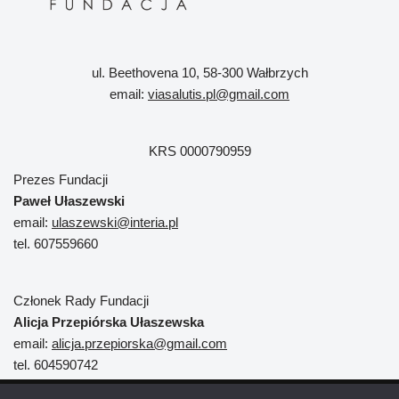
ul. Beethovena 10, 58-300 Wałbrzych
email:
viasalutis.pl@gmail.com
KRS 0000790959
Prezes Fundacji
Paweł Ułaszewski
email:
ulaszewski@interia.pl
tel. 607559660
Członek Rady Fundacji
Alicja Przepiórska Ułaszewska
email:
alicja.przepiorska@gmail.com
tel. 604590742
Neve
| Powered by
WordPress