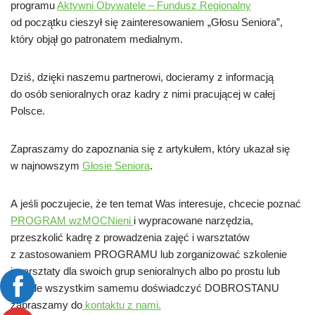
programu
Aktywni Obywatele – Fundusz Regionalny
od początku cieszył się zainteresowaniem „Głosu Seniora”,
który objął go patronatem medialnym.
Dziś, dzięki naszemu partnerowi, docieramy z informacją
do osób senioralnych oraz kadry z nimi pracującej w całej
Polsce.
Zapraszamy do zapoznania się z artykułem, który ukazał się
w najnowszym
Głosie Seniora
.
A jeśli poczujecie, że ten temat Was interesuje, chcecie poznać
PROGRAM wzMOCNieni
i wypracowane narzędzia,
przeszkolić kadrę z prowadzenia zajęć i warsztatów
z zastosowaniem PROGRAMU lub zorganizować szkolenie
i warsztaty dla swoich grup senioralnych albo po prostu lub
przede wszystkim samemu doświadczyć DOBROSTANU
zapraszamy do
kontaktu z nami.