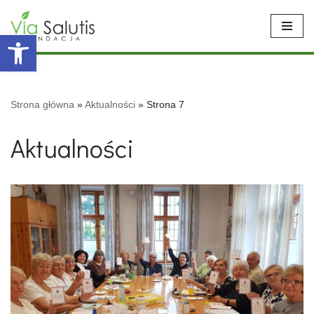
Open toolbar
Przejdź
do
treści
Strona główna
»
Aktualności
»
Strona 7
Aktualności