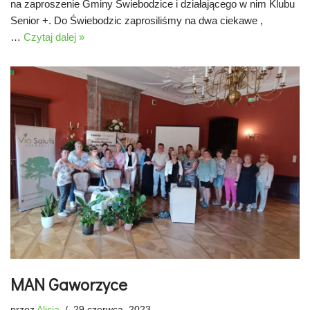
na zaproszenie Gminy Świebodzice i działającego w nim Klubu
Senior +. Do Świebodzic zaprosiliśmy na dwa ciekawe ,
…
Czytaj dalej »
MAN Gaworzyce
przez
Alicja
29 czerwca, 2023